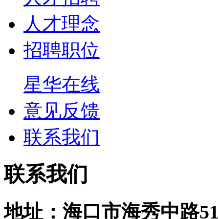
人才理念
招聘职位
星华在线
意见反馈
联系我们
联系我们
地址：海口市海秀中路51