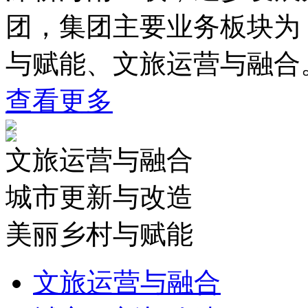
团，集团主要业务板块为
与赋能、文旅运营与融合
查看更多
文旅运营与融合
城市更新与改造
美丽乡村与赋能
文旅运营与融合