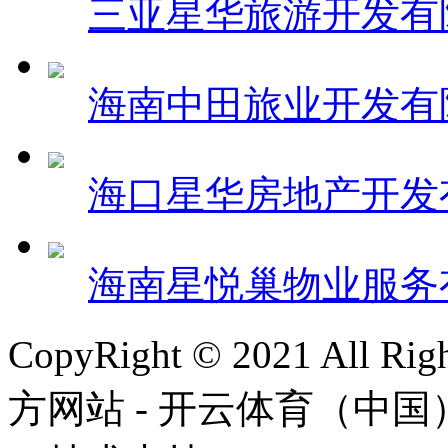
三亚星华旅游开发有
海南中田旅业开发有
海口星华房地产开发
海南星悦巢物业服务
CopyRight © 2021 All
方网站 - 开云体育（中