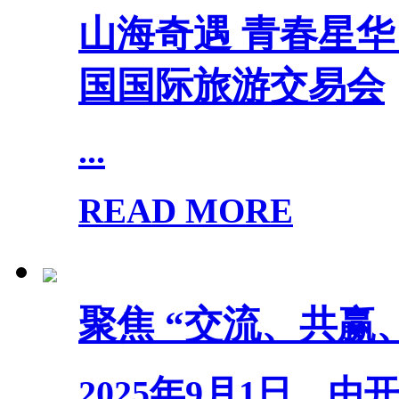
山海奇遇 青春星华 |
国国际旅游交易会
...
READ MORE
聚焦 “交流、共赢
2025年9月1日，由