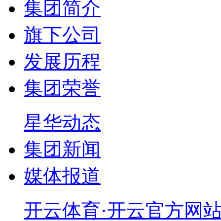
集团简介
旗下公司
发展历程
集团荣誉
星华动态
集团新闻
媒体报道
开云体育·开云官方网站