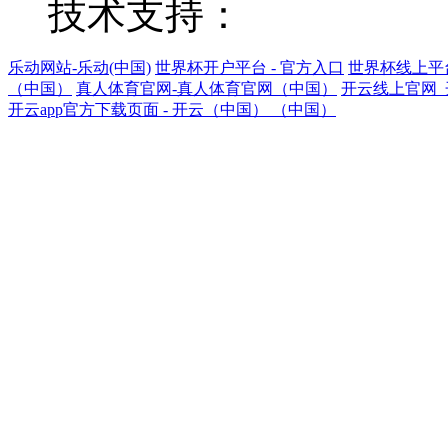
技术支持：
乐动网站-乐动(中国)
世界杯开户平台 - 官方入口
世界杯线上平
（中国）
真人体育官网-真人体育官网（中国）
开云线上官网_
开云app官方下载页面 - 开云（中国） （中国）