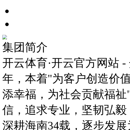
集团简介
开云体育·开云官方网站 -
年，本着"为客户创造价
添幸福，为社会贡献福祉
信，追求专业，坚韧弘毅
深耕海南34载，逐步发