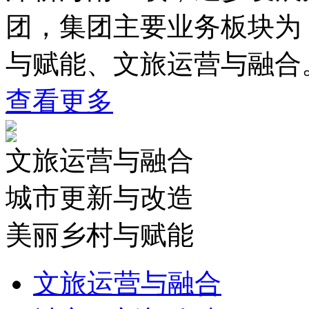
团，集团主要业务板块为
与赋能、文旅运营与融合
查看更多
文旅运营与融合
城市更新与改造
美丽乡村与赋能
文旅运营与融合