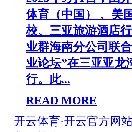
体育（中国） 、美
校、三亚旅游酒店行
业群海南分公司联合
业论坛”在三亚亚龙
行。此...
READ MORE
开云体育·开云官方网站