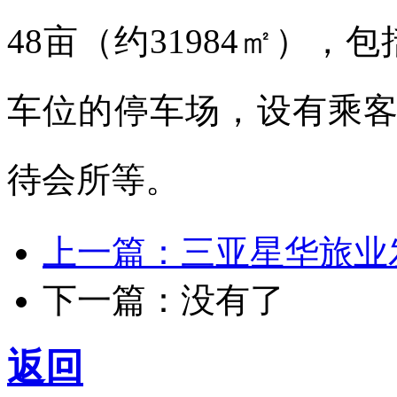
48亩（约31984㎡），
车位的停车场，设有乘
待会所等。
上一篇：三亚星华旅业
下一篇：没有了
返回