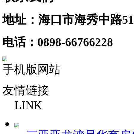
地址：海口市海秀中路51
电话：0898-66766228
手机版网站
友情链接
LINK