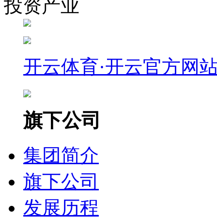
投资产业
开云体育·开云官方网站
旗下公司
集团简介
旗下公司
发展历程