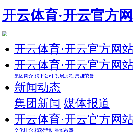
开云体育·开云官方网
开云体育·开云官方网站
开云体育·开云官方网站
集团简介
旗下公司
发展历程
集团荣誉
新闻动态
集团新闻
媒体报道
开云体育·开云官方网站
文化理念
精彩活动
星华故事