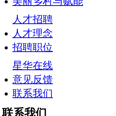
美丽乡村与赋能
人才招聘
人才理念
招聘职位
星华在线
意见反馈
联系我们
联系我们