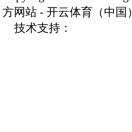
方网站 - 开云体育（中
技术支持：