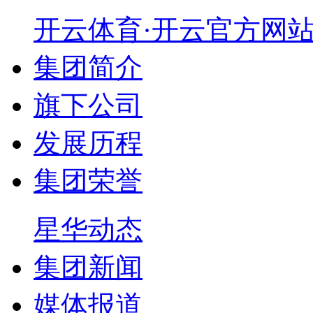
开云体育·开云官方网站
集团简介
旗下公司
发展历程
集团荣誉
星华动态
集团新闻
媒体报道